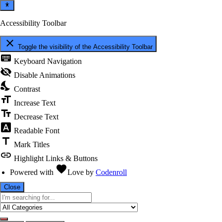
Accessibility Toolbar
close
Toggle the visibility of the Accessibility Toolbar
keyboard
Keyboard Navigation
visibility_off
Disable Animations
nights_stay
Contrast
format_size
Increase Text
text_fields
Decrease Text
font_download
Readable Font
title
Mark Titles
link
Highlight Links & Buttons
favorite
Powered with
Love
by
Codenroll
Close