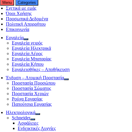
Menu
Categories
Σχετικά με εμάς
Όροι Χρήσης
Προσωπικά Δεδομένα
Πολιτική Απορρήτου
Επικοινωνία
Εργαλεία
Εργαλεία χειρός
Εργαλεία Ηλεκτρικά
Εργαλεία Αέρος
Εργαλεία Μπαταρίας
Εργαλεία Κήπου
Εργαλειοθήκες – Αποθήκευση
Ένδυση – Ατομική Προστασία
Προστασία Προσώπου
Προστασία Σώματος
Προστασία Χεριών
Ρούχα Εργασίας
Παπούτσια Εργασίας
Ηλεκτρολογικά
Schneider
Ασφάλειες
Ενδεικτικές Λυχνίες