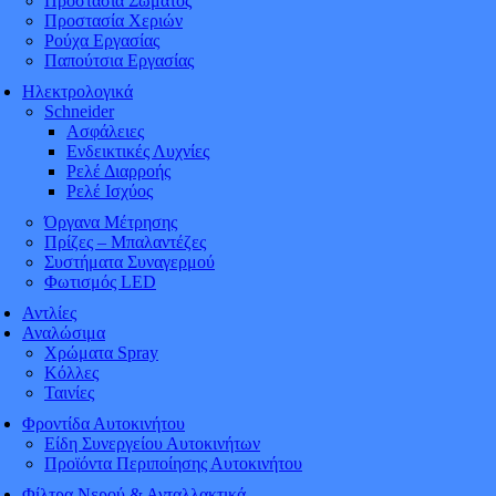
Προστασία Σώματος
Προστασία Χεριών
Ρούχα Εργασίας
Παπούτσια Εργασίας
Ηλεκτρολογικά
Schneider
Ασφάλειες
Ενδεικτικές Λυχνίες
Ρελέ Διαρροής
Ρελέ Ισχύος
Όργανα Μέτρησης
Πρίζες – Μπαλαντέζες
Συστήματα Συναγερμού
Φωτισμός LED
Αντλίες
Αναλώσιμα
Χρώματα Spray
Κόλλες
Ταινίες
Φροντίδα Αυτοκινήτου
Είδη Συνεργείου Αυτοκινήτων
Προϊόντα Περιποίησης Αυτοκινήτου
Φίλτρα Νερού & Ανταλλακτικά