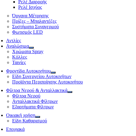
Ρελέ Διαρροής
Ρελέ Ισχύος
Όργανα Μέτρησης
Πρίζες – Μπαλαντέζες
Συστήματα Συναγερμού
Φωτισμός LED
Αντλίες
Αναλώσιμα
Χρώματα Spray
Κόλλες
Ταινίες
Φροντίδα Αυτοκινήτου
Είδη Συνεργείου Αυτοκινήτων
Προϊόντα Περιποίησης Αυτοκινήτου
Φίλτρα Νερού & Ανταλλακτικά
Φίλτρα Νερού
Ανταλλακτικά Φίλτρων
Εξαρτήματα Φίλτρων
Οικιακή χρήση
Είδη Καθαρισμού
Εποχιακά