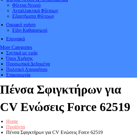
Φίλτρα Νερού
Ανταλλακτικά Φίλτρων
Εξαρτήματα Φίλτρων
Οικιακή χρήση
Είδη Καθαρισμού
Εποχιακά
More Categories
Σχετικά με εμάς
Όροι Χρήσης
Προσωπικά Δεδομένα
Πολιτική Απορρήτου
Επικοινωνία
Πένσα Σφιγκτήρων για
CV Ενώσεις Force 62519
Home
Προϊόντα
Πένσα Σφιγκτήρων για CV Ενώσεις Force 62519