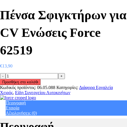
Πένσα Σφιγκτήρων για
CV Ενώσεις Force
62519
€
13,90
Πένσα
Σφιγκτήρων
Προσθήκη στο καλάθι
για
Κωδικός προϊόντος:
06.05.088
Κατηγορίες:
Διάφορα Εργαλεία
CV
Χειρός
,
Είδη Συνεργείου Αυτοκινήτων
Ενώσεις
Force
Περιγραφή
62519
Εταιρία
quantity
Αξιολογήσεις (0)
Περιγραφή