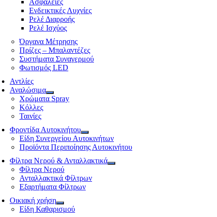
Ασφάλειες
Ενδεικτικές Λυχνίες
Ρελέ Διαρροής
Ρελέ Ισχύος
Όργανα Μέτρησης
Πρίζες – Μπαλαντέζες
Συστήματα Συναγερμού
Φωτισμός LED
Αντλίες
Αναλώσιμα
Χρώματα Spray
Κόλλες
Ταινίες
Φροντίδα Αυτοκινήτου
Είδη Συνεργείου Αυτοκινήτων
Προϊόντα Περιποίησης Αυτοκινήτου
Φίλτρα Νερού & Ανταλλακτικά
Φίλτρα Νερού
Ανταλλακτικά Φίλτρων
Εξαρτήματα Φίλτρων
Οικιακή χρήση
Είδη Καθαρισμού