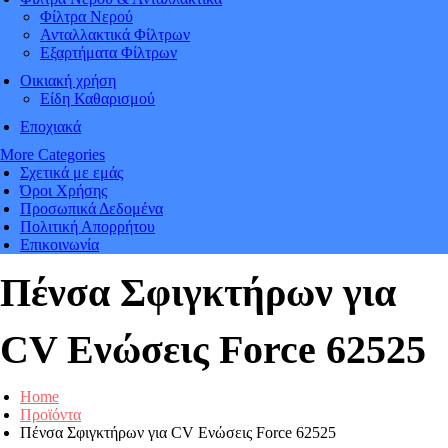
Φίλτρα Νερού
Ανταλλακτικά Φίλτρων
Εξαρτήματα Φίλτρων
Οικιακή χρήση
Είδη Καθαρισμού
Εποχιακά
More Categories
Σχετικά με εμάς
Όροι Χρήσης
Προσωπικά Δεδομένα
Πολιτική Απορρήτου
Επικοινωνία
Πένσα Σφιγκτήρων για
CV Ενώσεις Force 62525
Home
Προϊόντα
Πένσα Σφιγκτήρων για CV Ενώσεις Force 62525