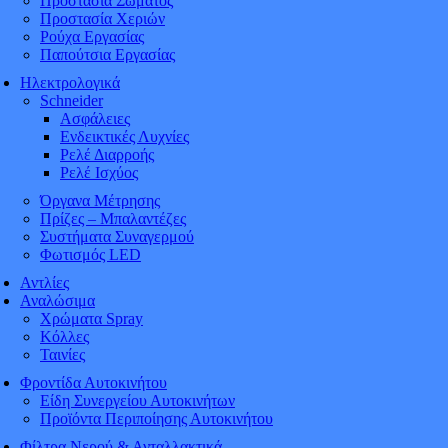
Προστασία Σώματος
Προστασία Χεριών
Ρούχα Εργασίας
Παπούτσια Εργασίας
Ηλεκτρολογικά
Schneider
Ασφάλειες
Ενδεικτικές Λυχνίες
Ρελέ Διαρροής
Ρελέ Ισχύος
Όργανα Μέτρησης
Πρίζες – Μπαλαντέζες
Συστήματα Συναγερμού
Φωτισμός LED
Αντλίες
Αναλώσιμα
Χρώματα Spray
Κόλλες
Ταινίες
Φροντίδα Αυτοκινήτου
Είδη Συνεργείου Αυτοκινήτων
Προϊόντα Περιποίησης Αυτοκινήτου
Φίλτρα Νερού & Ανταλλακτικά