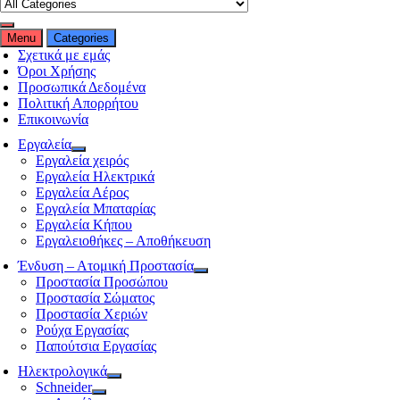
Menu
Categories
Σχετικά με εμάς
Όροι Χρήσης
Προσωπικά Δεδομένα
Πολιτική Απορρήτου
Επικοινωνία
Εργαλεία
Εργαλεία χειρός
Εργαλεία Ηλεκτρικά
Εργαλεία Αέρος
Εργαλεία Μπαταρίας
Εργαλεία Κήπου
Εργαλειοθήκες – Αποθήκευση
Ένδυση – Ατομική Προστασία
Προστασία Προσώπου
Προστασία Σώματος
Προστασία Χεριών
Ρούχα Εργασίας
Παπούτσια Εργασίας
Ηλεκτρολογικά
Schneider