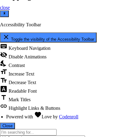
close
Accessibility Toolbar
close
Toggle the visibility of the Accessibility Toolbar
keyboard
Keyboard Navigation
visibility_off
Disable Animations
nights_stay
Contrast
format_size
Increase Text
text_fields
Decrease Text
font_download
Readable Font
title
Mark Titles
link
Highlight Links & Buttons
favorite
Powered with
Love
by
Codenroll
Close