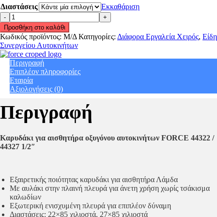
Διαστάσεις
Εκκαθάριση
Καρυδάκι
για
Προσθήκη στο καλάθι
αισθητήρα
Κωδικός προϊόντος:
Μ/Δ
Κατηγορίες:
Διάφορα Εργαλεία Χειρός
,
Είδη
οξυγόνου
Συνεργείου Αυτοκινήτων
αυτοκινήτων
FORCE
Περιγραφή
44322
Επιπλέον πληροφορίες
/
Εταιρία
44327
Αξιολογήσεις (0)
1/2"
quantity
Περιγραφή
Καρυδάκι για αισθητήρα οξυγόνου αυτοκινήτων FORCE 44322 /
44327 1/2″
Εξαιρετικής ποιότητας καρυδάκι για αισθητήρα Λάμδα
Με αυλάκι στην πλαινή πλευρά για άνετη χρήση χωρίς τσάκισμα
καλωδίων
Εξωτερική ενισχυμένη πλευρά για επιπλέον δύναμη
Διαστάσεις: 22×85 χιλιοστά, 27×85 χιλιοστά