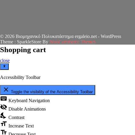
© 2026 Βιομηχανικό Πολυκατάστημα ergaleio.net - WordPress
Theme : SparkleStore By
WooCommerce Themes
Shopping cart
close
Accessibility Toolbar
close
Toggle the visibility of the Accessibility Toolbar
keyboard
Keyboard Navigation
visibility_off
Disable Animations
nights_stay
Contrast
format_size
Increase Text
text_fields
Decrease Text