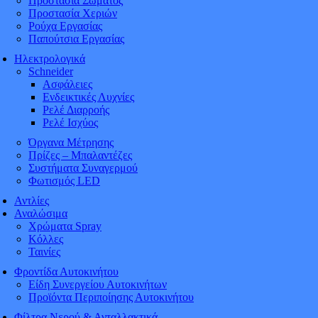
Προστασία Σώματος
Προστασία Χεριών
Ρούχα Εργασίας
Παπούτσια Εργασίας
Ηλεκτρολογικά
Schneider
Ασφάλειες
Ενδεικτικές Λυχνίες
Ρελέ Διαρροής
Ρελέ Ισχύος
Όργανα Μέτρησης
Πρίζες – Μπαλαντέζες
Συστήματα Συναγερμού
Φωτισμός LED
Αντλίες
Αναλώσιμα
Χρώματα Spray
Κόλλες
Ταινίες
Φροντίδα Αυτοκινήτου
Είδη Συνεργείου Αυτοκινήτων
Προϊόντα Περιποίησης Αυτοκινήτου
Φίλτρα Νερού & Ανταλλακτικά