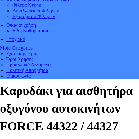
Φίλτρα Νερού
Ανταλλακτικά Φίλτρων
Εξαρτήματα Φίλτρων
Οικιακή χρήση
Είδη Καθαρισμού
Εποχιακά
More Categories
Σχετικά με εμάς
Όροι Χρήσης
Προσωπικά Δεδομένα
Πολιτική Απορρήτου
Επικοινωνία
Καρυδάκι για αισθητήρα
οξυγόνου αυτοκινήτων
FORCE 44322 / 44327