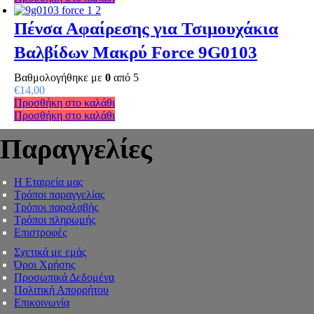
Πένσα Αφαίρεσης για Τσιμουχάκια
Βαλβίδων Μακρύ Force 9G0103
Βαθμολογήθηκε με
0
από 5
€
14,00
Προσθήκη στο καλάθι
Προσθήκη στο καλάθι
Παραγγελίες
Η Εταιρεία μας
Τρόποι παραγγελίας
Τρόποι παραλαβής
Τρόποι πληρωμής
Επιστροφές
Σχετικά με εμάς
Όροι Χρήσης
Προσωπικά Δεδομένα
Πολιτική Απορρήτου
Επικοινωνία