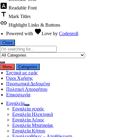
font_download
Readable Font
title
Mark Titles
link
Highlight Links & Buttons
favorite
Powered with
Love
by
Codenroll
Close
Menu
Categories
Σχετικά με εμάς
Όροι Χρήσης
Προσωπικά Δεδομένα
Πολιτική Απορρήτου
Επικοινωνία
Εργαλεία
Εργαλεία χειρός
Εργαλεία Ηλεκτρικά
Εργαλεία Αέρος
Εργαλεία Μπαταρίας
Εργαλεία Κήπου
Εργαλειοθήκες – Αποθήκευση