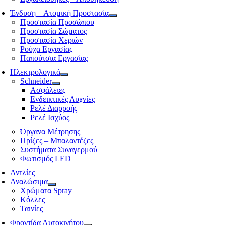
Ένδυση – Ατομική Προστασία
Προστασία Προσώπου
Προστασία Σώματος
Προστασία Χεριών
Ρούχα Εργασίας
Παπούτσια Εργασίας
Ηλεκτρολογικά
Schneider
Ασφάλειες
Ενδεικτικές Λυχνίες
Ρελέ Διαρροής
Ρελέ Ισχύος
Όργανα Μέτρησης
Πρίζες – Μπαλαντέζες
Συστήματα Συναγερμού
Φωτισμός LED
Αντλίες
Αναλώσιμα
Χρώματα Spray
Κόλλες
Ταινίες
Φροντίδα Αυτοκινήτου