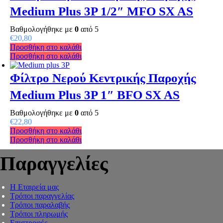
Medium Plus 3P 1/2″ MFO SX AS
Βαθμολογήθηκε με
0
από 5
€
20,80
Προσθήκη στο καλάθι
Προσθήκη στο καλάθι
Φίλτρο Νερού Κεντρικής Παροχής
Medium Plus 3P 1″ BFO SX AS
Βαθμολογήθηκε με
0
από 5
€
22,80
Προσθήκη στο καλάθι
Προσθήκη στο καλάθι
Παραγγελίες
Η Εταιρεία μας
Τρόποι παραγγελίας
Τρόποι παραλαβής
Τρόποι πληρωμής
Επιστροφές