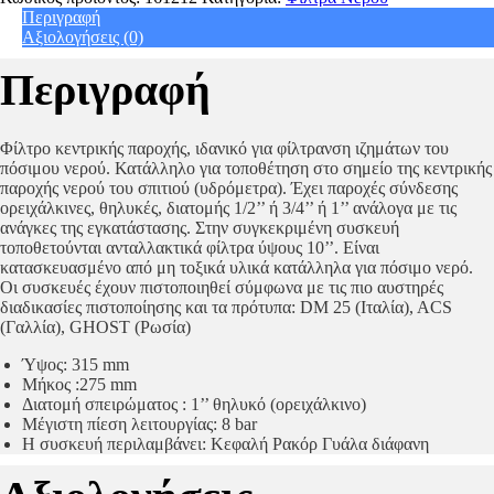
Παροχής
Περιγραφή
Senior
Αξιολογήσεις (0)
Duplex
3P
Περιγραφή
3/4"
AFO
SX
AS
Φίλτρο κεντρικής παροχής, ιδανικό για φίλτρανση ιζημάτων του
quantity
πόσιμου νερού. Κατάλληλο για τοποθέτηση στο σημείο της κεντρικής
παροχής νερού του σπιτιού (υδρόμετρα). Έχει παροχές σύνδεσης
ορειχάλκινες, θηλυκές, διατομής 1/2’’ ή 3/4’’ ή 1’’ ανάλογα με τις
ανάγκες της εγκατάστασης. Στην συγκεκριμένη συσκευή
τοποθετούνται ανταλλακτικά φίλτρα ύψους 10’’. Είναι
κατασκευασμένο από μη τοξικά υλικά κατάλληλα για πόσιμο νερό.
Οι συσκευές έχουν πιστοποιηθεί σύμφωνα με τις πιο αυστηρές
διαδικασίες πιστοποίησης και τα πρότυπα: DM 25 (Ιταλία), ACS
(Γαλλία), GHOST (Ρωσία)
Ύψος: 315 mm
Μήκος :275 mm
Διατομή σπειρώματος : 1’’ θηλυκό (ορειχάλκινο)
Μέγιστη πίεση λειτουργίας: 8 bar
Η συσκευή περιλαμβάνει: Κεφαλή Ρακόρ Γυάλα διάφανη