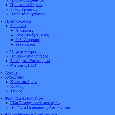
Προστασία Σώματος
Προστασία Χεριών
Ρούχα Εργασίας
Παπούτσια Εργασίας
Ηλεκτρολογικά
Schneider
Ασφάλειες
Ενδεικτικές Λυχνίες
Ρελέ Διαρροής
Ρελέ Ισχύος
Όργανα Μέτρησης
Πρίζες – Μπαλαντέζες
Συστήματα Συναγερμού
Φωτισμός LED
Αντλίες
Αναλώσιμα
Χρώματα Spray
Κόλλες
Ταινίες
Φροντίδα Αυτοκινήτου
Είδη Συνεργείου Αυτοκινήτων
Προϊόντα Περιποίησης Αυτοκινήτου
Φίλτρα Νερού & Ανταλλακτικά