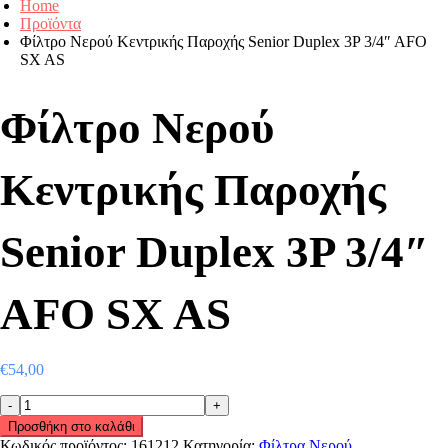
Home
Προϊόντα
Φίλτρο Νερού Κεντρικής Παροχής Senior Duplex 3P 3/4″ AFO
SX AS
Φίλτρο Νερού
Κεντρικής Παροχής
Senior Duplex 3P 3/4″
AFO SX AS
€
54,00
Φίλτρο
Νερού
Προσθήκη στο καλάθι
Κεντρικής
Κωδικός προϊόντος:
161212
Κατηγορία:
Φίλτρα Νερού