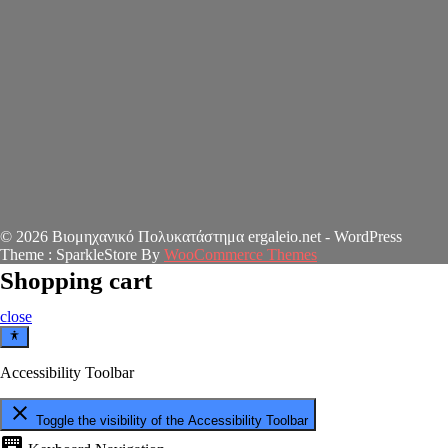
© 2026 Βιομηχανικό Πολυκατάστημα ergaleio.net - WordPress
Theme : SparkleStore By
WooCommerce Themes
Shopping cart
close
Accessibility Toolbar
close
Toggle the visibility of the Accessibility Toolbar
keyboard