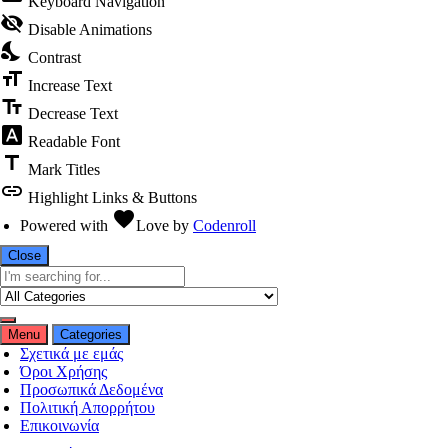
Keyboard Navigation
visibility_off
Disable Animations
nights_stay
Contrast
format_size
Increase Text
text_fields
Decrease Text
font_download
Readable Font
title
Mark Titles
link
Highlight Links & Buttons
favorite
Powered with
Love
by
Codenroll
Close
Menu
Categories
Σχετικά με εμάς
Όροι Χρήσης
Προσωπικά Δεδομένα
Πολιτική Απορρήτου
Επικοινωνία