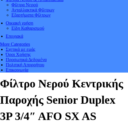
Φίλτρα Νερού
Ανταλλακτικά Φίλτρων
Εξαρτήματα Φίλτρων
Οικιακή χρήση
Είδη Καθαρισμού
Εποχιακά
More Categories
Σχετικά με εμάς
Όροι Χρήσης
Προσωπικά Δεδομένα
Πολιτική Απορρήτου
Επικοινωνία
Φίλτρο Νερού Κεντρικής
Παροχής Senior Duplex
3P 3/4″ AFO SX AS