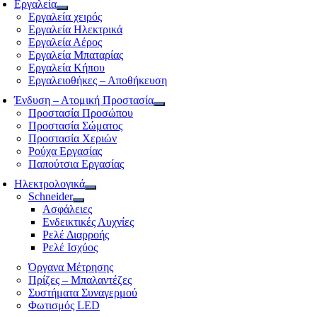
Εργαλεία
Εργαλεία χειρός
Εργαλεία Ηλεκτρικά
Εργαλεία Αέρος
Εργαλεία Μπαταρίας
Εργαλεία Κήπου
Εργαλειοθήκες – Αποθήκευση
Ένδυση – Ατομική Προστασία
Προστασία Προσώπου
Προστασία Σώματος
Προστασία Χεριών
Ρούχα Εργασίας
Παπούτσια Εργασίας
Ηλεκτρολογικά
Schneider
Ασφάλειες
Ενδεικτικές Λυχνίες
Ρελέ Διαρροής
Ρελέ Ισχύος
Όργανα Μέτρησης
Πρίζες – Μπαλαντέζες
Συστήματα Συναγερμού
Φωτισμός LED