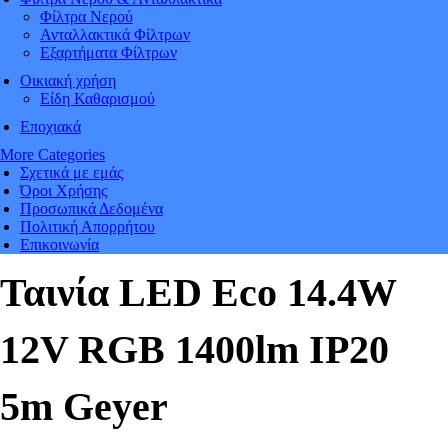
Φίλτρα Νερού
Ανταλλακτικά Φίλτρων
Εξαρτήματα Φίλτρων
Οικιακή χρήση
Είδη Καθαρισμού
Εποχιακά
More Categories
Σχετικά με εμάς
Όροι Χρήσης
Προσωπικά Δεδομένα
Πολιτική Απορρήτου
Επικοινωνία
Ταινία LED Eco 14.4W
12V RGB 1400lm IP20
5m Geyer