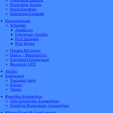
Προστασία Σώματος
Προστασία Χεριών
Ρούχα Εργασίας
Παπούτσια Εργασίας
Ηλεκτρολογικά
Schneider
Ασφάλειες
Ενδεικτικές Λυχνίες
Ρελέ Διαρροής
Ρελέ Ισχύος
Όργανα Μέτρησης
Πρίζες – Μπαλαντέζες
Συστήματα Συναγερμού
Φωτισμός LED
Αντλίες
Αναλώσιμα
Χρώματα Spray
Κόλλες
Ταινίες
Φροντίδα Αυτοκινήτου
Είδη Συνεργείου Αυτοκινήτων
Προϊόντα Περιποίησης Αυτοκινήτου
Φίλτρα Νερού & Ανταλλακτικά