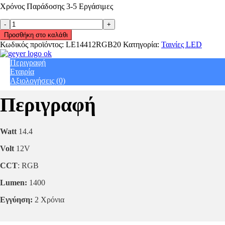
Χρόνος Παράδοσης 3-5 Εργάσιμες
Ταινία
LED
Προσθήκη στο καλάθι
Eco
Κωδικός προϊόντος:
LE14412RGB20
Κατηγορία:
Ταινίες LED
14.4W
12V
Περιγραφή
RGB
Εταιρία
1400lm
Αξιολογήσεις (0)
IP20
5m
Περιγραφή
Geyer
LE14412RGB20
quantity
Watt
14.4
Volt
12V
CCT
: RGB
Lumen:
1400
Εγγύηση:
2 Χρόνια