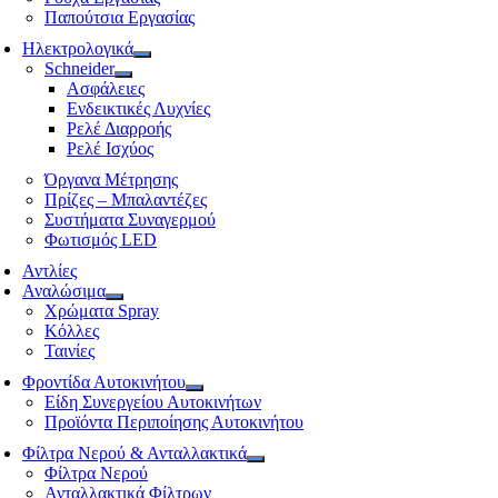
Παπούτσια Εργασίας
Ηλεκτρολογικά
Schneider
Ασφάλειες
Ενδεικτικές Λυχνίες
Ρελέ Διαρροής
Ρελέ Ισχύος
Όργανα Μέτρησης
Πρίζες – Μπαλαντέζες
Συστήματα Συναγερμού
Φωτισμός LED
Αντλίες
Αναλώσιμα
Χρώματα Spray
Κόλλες
Ταινίες
Φροντίδα Αυτοκινήτου
Είδη Συνεργείου Αυτοκινήτων
Προϊόντα Περιποίησης Αυτοκινήτου
Φίλτρα Νερού & Ανταλλακτικά
Φίλτρα Νερού
Ανταλλακτικά Φίλτρων