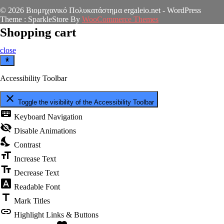
© 2026 Βιομηχανικό Πολυκατάστημα ergaleio.net - WordPress
Theme : SparkleStore By
WooCommerce Themes
Shopping cart
close
Accessibility Toolbar
close
Toggle the visibility of the Accessibility Toolbar
keyboard
Keyboard Navigation
visibility_off
Disable Animations
nights_stay
Contrast
format_size
Increase Text
text_fields
Decrease Text
font_download
Readable Font
title
Mark Titles
link
Highlight Links & Buttons