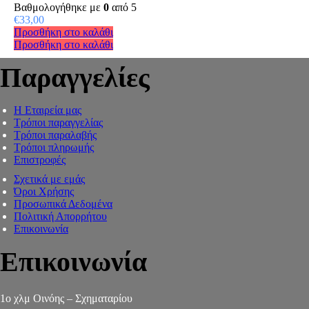
Βαθμολογήθηκε με
0
από 5
€
33,00
Προσθήκη στο καλάθι
Προσθήκη στο καλάθι
Παραγγελίες
Η Εταιρεία μας
Τρόποι παραγγελίας
Τρόποι παραλαβής
Τρόποι πληρωμής
Επιστροφές
Σχετικά με εμάς
Όροι Χρήσης
Προσωπικά Δεδομένα
Πολιτική Απορρήτου
Επικοινωνία
Επικοινωνία
1ο χλμ Οινόης – Σχηματαρίου