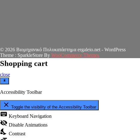
© 2026 Βιομηχανικό Πολυκατάστημα ergaleio.net - WordPress
Theme : SparkleStore By
WooCommerce Themes
Shopping cart
close
Accessibility Toolbar
close
Toggle the visibility of the Accessibility Toolbar
keyboard
Keyboard Navigation
visibility_off
Disable Animations
nights_stay
Contrast