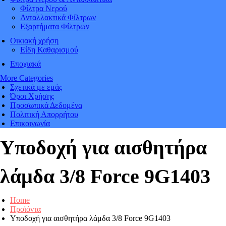
Φίλτρα Νερού
Ανταλλακτικά Φίλτρων
Εξαρτήματα Φίλτρων
Οικιακή χρήση
Είδη Καθαρισμού
Εποχιακά
More Categories
Σχετικά με εμάς
Όροι Χρήσης
Προσωπικά Δεδομένα
Πολιτική Απορρήτου
Επικοινωνία
Υποδοχή για αισθητήρα
λάμδα 3/8 Force 9G1403
Home
Προϊόντα
Υποδοχή για αισθητήρα λάμδα 3/8 Force 9G1403