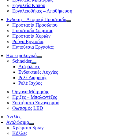
Εργαλεία Κήπου
Εργαλειοθήκες – Αποθήκευση
Ένδυση – Ατομική Προστασία
Προστασία Προσώπου
Προστασία Σώματος
Προστασία Χεριών
Ρούχα Εργασίας
Παπούτσια Εργασίας
Ηλεκτρολογικά
Schneider
Ασφάλειες
Ενδεικτικές Λυχνίες
Ρελέ Διαρροής
Ρελέ Ισχύος
Όργανα Μέτρησης
Πρίζες – Μπαλαντέζες
Συστήματα Συναγερμού
Φωτισμός LED
Αντλίες
Αναλώσιμα
Χρώματα Spray
Κόλλες