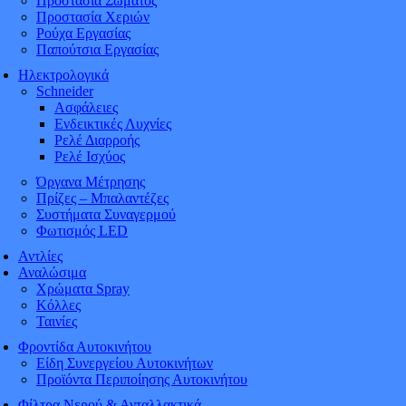
Προστασία Σώματος
Προστασία Χεριών
Ρούχα Εργασίας
Παπούτσια Εργασίας
Ηλεκτρολογικά
Schneider
Ασφάλειες
Ενδεικτικές Λυχνίες
Ρελέ Διαρροής
Ρελέ Ισχύος
Όργανα Μέτρησης
Πρίζες – Μπαλαντέζες
Συστήματα Συναγερμού
Φωτισμός LED
Αντλίες
Αναλώσιμα
Χρώματα Spray
Κόλλες
Ταινίες
Φροντίδα Αυτοκινήτου
Είδη Συνεργείου Αυτοκινήτων
Προϊόντα Περιποίησης Αυτοκινήτου
Φίλτρα Νερού & Ανταλλακτικά