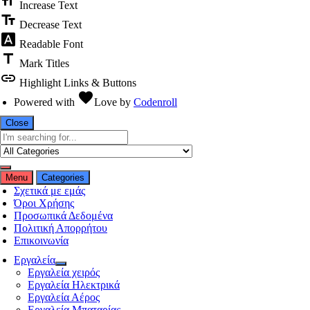
format_size
Increase Text
text_fields
Decrease Text
font_download
Readable Font
title
Mark Titles
link
Highlight Links & Buttons
favorite
Powered with
Love
by
Codenroll
Close
Menu
Categories
Σχετικά με εμάς
Όροι Χρήσης
Προσωπικά Δεδομένα
Πολιτική Απορρήτου
Επικοινωνία
Εργαλεία
Εργαλεία χειρός
Εργαλεία Ηλεκτρικά
Εργαλεία Αέρος
Εργαλεία Μπαταρίας