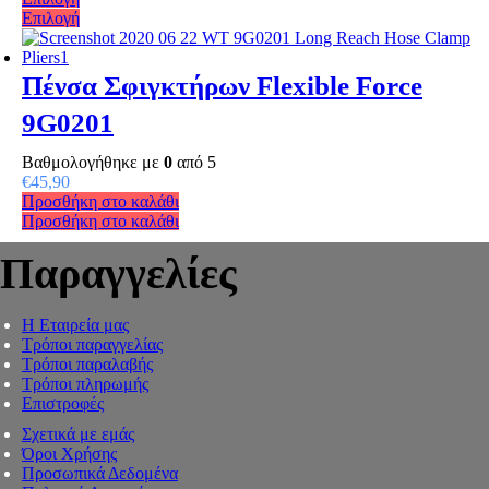
Επιλογή
Πένσα Σφιγκτήρων Flexible Force
9G0201
Βαθμολογήθηκε με
0
από 5
€
45,90
Προσθήκη στο καλάθι
Προσθήκη στο καλάθι
Παραγγελίες
Η Εταιρεία μας
Τρόποι παραγγελίας
Τρόποι παραλαβής
Τρόποι πληρωμής
Επιστροφές
Σχετικά με εμάς
Όροι Χρήσης
Προσωπικά Δεδομένα