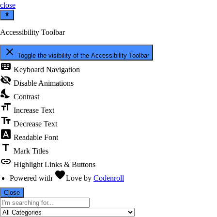
close
Accessibility Toolbar
close
Toggle the visibility of the Accessibility Toolbar
keyboard
Keyboard Navigation
visibility_off
Disable Animations
nights_stay
Contrast
format_size
Increase Text
text_fields
Decrease Text
font_download
Readable Font
title
Mark Titles
link
Highlight Links & Buttons
favorite
Powered with
Love
by
Codenroll
Close