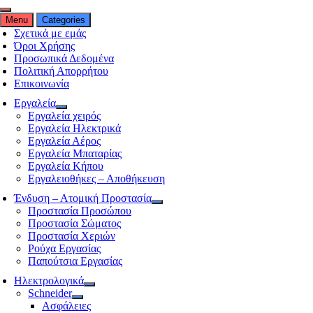
Menu
Categories
Σχετικά με εμάς
Όροι Χρήσης
Προσωπικά Δεδομένα
Πολιτική Απορρήτου
Επικοινωνία
Εργαλεία
Εργαλεία χειρός
Εργαλεία Ηλεκτρικά
Εργαλεία Αέρος
Εργαλεία Μπαταρίας
Εργαλεία Κήπου
Εργαλειοθήκες – Αποθήκευση
Ένδυση – Ατομική Προστασία
Προστασία Προσώπου
Προστασία Σώματος
Προστασία Χεριών
Ρούχα Εργασίας
Παπούτσια Εργασίας
Ηλεκτρολογικά
Schneider
Ασφάλειες