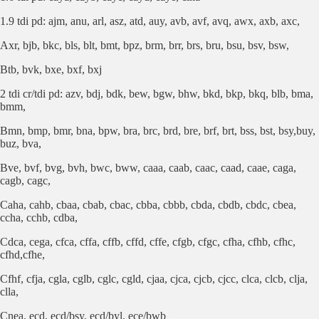
1.9 tdi pd: ajm, anu, arl, asz, atd, auy, avb, avf, avq, awx, axb, axc,
Axr, bjb, bkc, bls, blt, bmt, bpz, brm, brr, brs, bru, bsu, bsv, bsw,
Btb, bvk, bxe, bxf, bxj
2 tdi cr/tdi pd: azv, bdj, bdk, bew, bgw, bhw, bkd, bkp, bkq, blb, bma,
bmm,
Bmn, bmp, bmr, bna, bpw, bra, brc, brd, bre, brf, brt, bss, bst, bsy,buy,
buz, bva,
Bve, bvf, bvg, bvh, bwc, bww, caaa, caab, caac, caad, caae, caga,
cagb, cagc,
Caha, cahb, cbaa, cbab, cbac, cbba, cbbb, cbda, cbdb, cbdc, cbea,
ccha, cchb, cdba,
Cdca, cega, cfca, cffa, cffb, cffd, cffe, cfgb, cfgc, cfha, cfhb, cfhc,
cfhd,cfhe,
Cfhf, cfja, cgla, cglb, cglc, cgld, cjaa, cjca, cjcb, cjcc, clca, clcb, clja,
clla,
Cnea, ecd, ecd/bsy, ecd/byl, ece/bwb