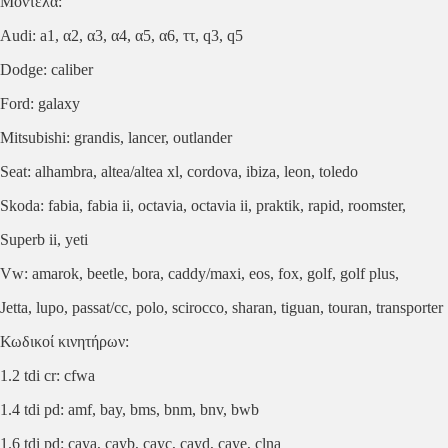
Μοντέλα:
Audi: a1, α2, α3, α4, α5, α6, ττ, q3, q5
Dodge: caliber
Ford: galaxy
Mitsubishi: grandis, lancer, outlander
Seat: alhambra, altea/altea xl, cordova, ibiza, leon, toledo
Skoda: fabia, fabia ii, octavia, octavia ii, praktik, rapid, roomster,
Superb ii, yeti
Vw: amarok, beetle, bora, caddy/maxi, eos, fox, golf, golf plus,
Jetta, lupo, passat/cc, polo, scirocco, sharan, tiguan, touran, transporter
Κωδικοί κινητήρων:
1.2 tdi cr: cfwa
1.4 tdi pd: amf, bay, bms, bnm, bnv, bwb
1.6 tdi pd: caya, cayb, cayc, cayd, caye, clna