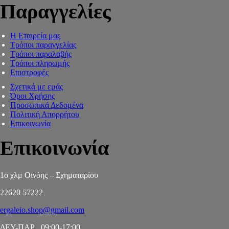
Παραγγελίες
Η Εταιρεία μας
Τρόποι παραγγελίας
Τρόποι παραλαβής
Τρόποι πληρωμής
Επιστροφές
Σχετικά με εμάς
Όροι Χρήσης
Προσωπικά Δεδομένα
Πολιτική Απορρήτου
Επικοινωνία
Επικοινωνία
1ο χλμ Οινόης – Σχηματαρίου
22620 57222
ergaleio.shop@gmail.com
ΔΕΥ-ΠΑΡ 09:00-17:00