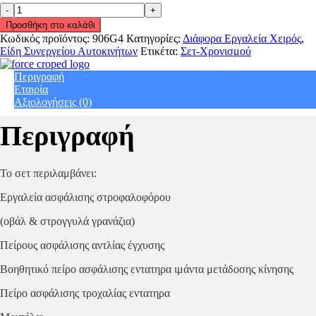
Σετ
χρονισμού
Προσθήκη στο καλάθι
για
Κωδικός προϊόντος:
906G4
Κατηγορίες:
Διάφορα Εργαλεία Χειρός
,
VAG
Είδη Συνεργείου Αυτοκινήτων
Ετικέτα:
Σετ-Χρονισμού
1.4/1.9/2.0
tdi
Περιγραφή
PD
Εταιρία
&
Αξιολογήσεις (0)
1.2/1.6/2.0
tdi
Περιγραφή
CR
Force
906G4
quantity
Το σετ περιλαμβάνει:
Εργαλεία ασφάλισης στροφαλοφόρου
(οβάλ & στρογγυλά γρανάζια)
Πείρους ασφάλισης αντλίας έγχυσης
Βοηθητικό πείρο ασφάλισης εντατηρα ιμάντα μετάδοσης κίνησης
Πείρο ασφάλισης τροχαλίας εντατηρα