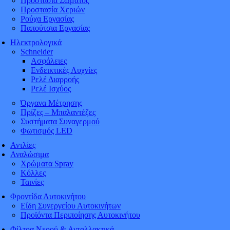
Προστασία Σώματος
Προστασία Χεριών
Ρούχα Εργασίας
Παπούτσια Εργασίας
Ηλεκτρολογικά
Schneider
Ασφάλειες
Ενδεικτικές Λυχνίες
Ρελέ Διαρροής
Ρελέ Ισχύος
Όργανα Μέτρησης
Πρίζες – Μπαλαντέζες
Συστήματα Συναγερμού
Φωτισμός LED
Αντλίες
Αναλώσιμα
Χρώματα Spray
Κόλλες
Ταινίες
Φροντίδα Αυτοκινήτου
Είδη Συνεργείου Αυτοκινήτων
Προϊόντα Περιποίησης Αυτοκινήτου
Φίλτρα Νερού & Ανταλλακτικά