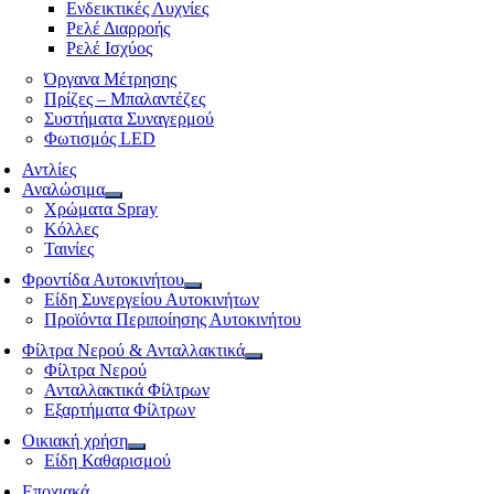
Ενδεικτικές Λυχνίες
Ρελέ Διαρροής
Ρελέ Ισχύος
Όργανα Μέτρησης
Πρίζες – Μπαλαντέζες
Συστήματα Συναγερμού
Φωτισμός LED
Αντλίες
Αναλώσιμα
Χρώματα Spray
Κόλλες
Ταινίες
Φροντίδα Αυτοκινήτου
Είδη Συνεργείου Αυτοκινήτων
Προϊόντα Περιποίησης Αυτοκινήτου
Φίλτρα Νερού & Ανταλλακτικά
Φίλτρα Νερού
Ανταλλακτικά Φίλτρων
Εξαρτήματα Φίλτρων
Οικιακή χρήση
Είδη Καθαρισμού
Εποχιακά