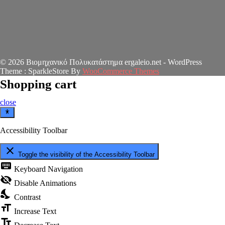
© 2026 Βιομηχανικό Πολυκατάστημα ergaleio.net - WordPress
Theme : SparkleStore By
WooCommerce Themes
Shopping cart
close
Accessibility Toolbar
close
Toggle the visibility of the Accessibility Toolbar
keyboard
Keyboard Navigation
visibility_off
Disable Animations
nights_stay
Contrast
format_size
Increase Text
text_fields