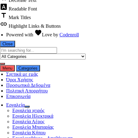
Decrease Text
font_download
Readable Font
title
Mark Titles
link
Highlight Links & Buttons
favorite
Powered with
Love
by
Codenroll
Close
Menu
Categories
Σχετικά με εμάς
Όροι Χρήσης
Προσωπικά Δεδομένα
Πολιτική Απορρήτου
Επικοινωνία
Εργαλεία
Εργαλεία χειρός
Εργαλεία Ηλεκτρικά
Εργαλεία Αέρος
Εργαλεία Μπαταρίας
Εργαλεία Κήπου