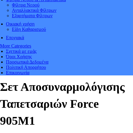
Φίλτρα Νερού
Ανταλλακτικά Φίλτρων
Εξαρτήματα Φίλτρων
Οικιακή χρήση
Είδη Καθαρισμού
Εποχιακά
More Categories
Σχετικά με εμάς
Όροι Χρήσης
Προσωπικά Δεδομένα
Πολιτική Απορρήτου
Επικοινωνία
Σετ Αποσυναρμολόγισης
Ταπετσαριών Force
905Μ1