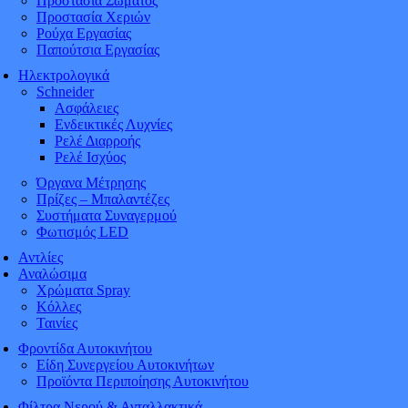
Προστασία Σώματος
Προστασία Χεριών
Ρούχα Εργασίας
Παπούτσια Εργασίας
Ηλεκτρολογικά
Schneider
Ασφάλειες
Ενδεικτικές Λυχνίες
Ρελέ Διαρροής
Ρελέ Ισχύος
Όργανα Μέτρησης
Πρίζες – Μπαλαντέζες
Συστήματα Συναγερμού
Φωτισμός LED
Αντλίες
Αναλώσιμα
Χρώματα Spray
Κόλλες
Ταινίες
Φροντίδα Αυτοκινήτου
Είδη Συνεργείου Αυτοκινήτων
Προϊόντα Περιποίησης Αυτοκινήτου
Φίλτρα Νερού & Ανταλλακτικά