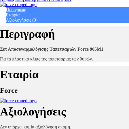
905Μ1
quantity
Περιγραφή
Εταιρία
Αξιολογήσεις (0)
Περιγραφή
Σετ Αποσυναρμολόγισης Ταπετσαριών Force 905Μ1
Για τα πλαστικά κλιπς της ταπετσαρίας των θυρών.
Εταιρία
Force
Αξιολογήσεις
Δεν υπάρχει καμία αξιολόγηση ακόμη.