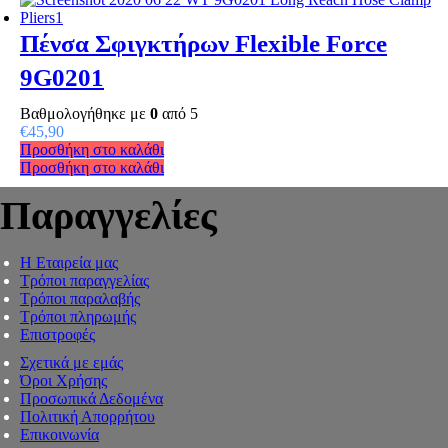
Πένσα Σφιγκτήρων Flexible Force
9G0201
Βαθμολογήθηκε με
0
από 5
€
45,90
Προσθήκη στο καλάθι
Προσθήκη στο καλάθι
Παραγγελίες
Η Εταιρεία μας
Τρόποι παραγγελίας
Τρόποι παραλαβής
Τρόποι πληρωμής
Επιστροφές
Σχετικά με εμάς
Όροι Χρήσης
Προσωπικά Δεδομένα
Πολιτική Απορρήτου
Επικοινωνία