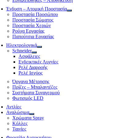
Εργαλειοθήκες – Αποθήκευση
Ένδυση – Ατομική Προστασία
Προστασία Προσώπου
Προστασία Σώματος
Προστασία Χεριών
Ρούχα Εργασίας
Παπούτσια Εργασίας
Ηλεκτρολογικά
Schneider
Ασφάλειες
Ενδεικτικές Λυχνίες
Ρελέ Διαρροής
Ρελέ Ισχύος
Όργανα Μέτρησης
Πρίζες – Μπαλαντέζες
Συστήματα Συναγερμού
Φωτισμός LED
Αντλίες
Αναλώσιμα
Χρώματα Spray
Κόλλες
Ταινίες
Φροντίδα Αυτοκινήτου