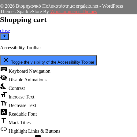
© 2026 Βιομηχανικό Πολυκατάστημα ergaleio.net - WordPress
Theme : SparkleStore By
WooCommerce Themes
Shopping cart
close
Accessibility Toolbar
close
Toggle the visibility of the Accessibility Toolbar
keyboard
Keyboard Navigation
visibility_off
Disable Animations
nights_stay
Contrast
format_size
Increase Text
text_fields
Decrease Text
font_download
Readable Font
title
Mark Titles
link
Highlight Links & Buttons