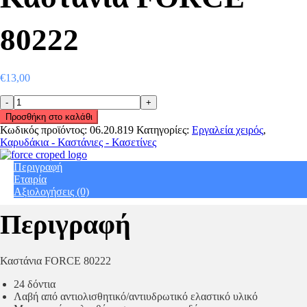
80222
€
13,00
Καστάνια
FORCE
Προσθήκη στο καλάθι
80222
Κωδικός προϊόντος:
06.20.819
Κατηγορίες:
Εργαλεία χειρός
,
quantity
Καρυδάκια - Καστάνιες - Κασετίνες
Περιγραφή
Εταιρία
Αξιολογήσεις (0)
Περιγραφή
Καστάνια FORCE 80222
24 δόντια
Λαβή από αντιολισθητικό/αντιυδρωτικό ελαστικό υλικό