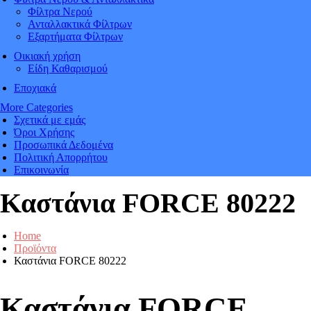
Φίλτρα Νερού
Ανταλλακτικά Φίλτρων
Εξαρτήματα Φίλτρων
Οικιακή χρήση
Είδη Καθαρισμού
Εποχιακά
More Categories
Σχετικά με εμάς
Όροι Χρήσης
Προσωπικά Δεδομένα
Πολιτική Απορρήτου
Επικοινωνία
Καστάνια FORCE 80222
Home
Προϊόντα
Καστάνια FORCE 80222
Καστάνια FORCE