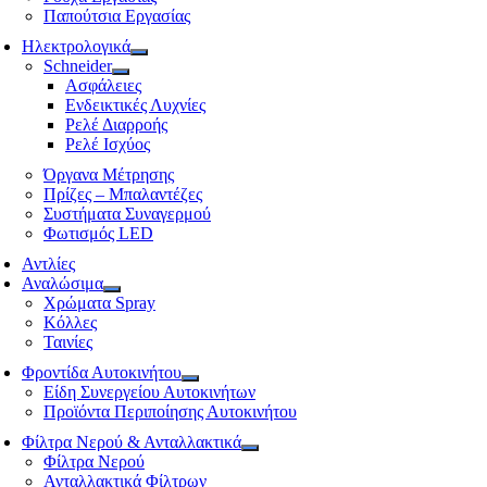
Παπούτσια Εργασίας
Ηλεκτρολογικά
Schneider
Ασφάλειες
Ενδεικτικές Λυχνίες
Ρελέ Διαρροής
Ρελέ Ισχύος
Όργανα Μέτρησης
Πρίζες – Μπαλαντέζες
Συστήματα Συναγερμού
Φωτισμός LED
Αντλίες
Αναλώσιμα
Χρώματα Spray
Κόλλες
Ταινίες
Φροντίδα Αυτοκινήτου
Είδη Συνεργείου Αυτοκινήτων
Προϊόντα Περιποίησης Αυτοκινήτου
Φίλτρα Νερού & Ανταλλακτικά
Φίλτρα Νερού
Ανταλλακτικά Φίλτρων