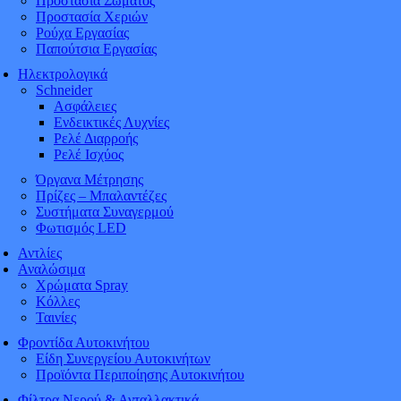
Προστασία Σώματος
Προστασία Χεριών
Ρούχα Εργασίας
Παπούτσια Εργασίας
Ηλεκτρολογικά
Schneider
Ασφάλειες
Ενδεικτικές Λυχνίες
Ρελέ Διαρροής
Ρελέ Ισχύος
Όργανα Μέτρησης
Πρίζες – Μπαλαντέζες
Συστήματα Συναγερμού
Φωτισμός LED
Αντλίες
Αναλώσιμα
Χρώματα Spray
Κόλλες
Ταινίες
Φροντίδα Αυτοκινήτου
Είδη Συνεργείου Αυτοκινήτων
Προϊόντα Περιποίησης Αυτοκινήτου
Φίλτρα Νερού & Ανταλλακτικά