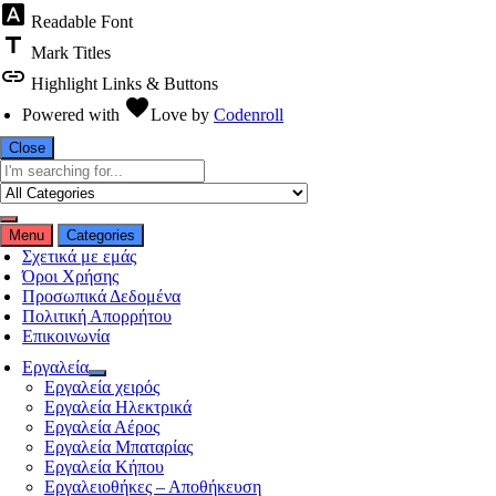
font_download
Readable Font
title
Mark Titles
link
Highlight Links & Buttons
favorite
Powered with
Love
by
Codenroll
Close
Menu
Categories
Σχετικά με εμάς
Όροι Χρήσης
Προσωπικά Δεδομένα
Πολιτική Απορρήτου
Επικοινωνία
Εργαλεία
Εργαλεία χειρός
Εργαλεία Ηλεκτρικά
Εργαλεία Αέρος
Εργαλεία Μπαταρίας
Εργαλεία Κήπου
Εργαλειοθήκες – Αποθήκευση