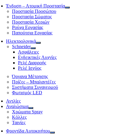
Ένδυση – Ατομική Προστασία
Προστασία Προσώπου
Προστασία Σώματος
Προστασία Χεριών
Ρούχα Εργασίας
Παπούτσια Εργασίας
Ηλεκτρολογικά
Schneider
Ασφάλειες
Ενδεικτικές Λυχνίες
Ρελέ Διαρροής
Ρελέ Ισχύος
Όργανα Μέτρησης
Πρίζες – Μπαλαντέζες
Συστήματα Συναγερμού
Φωτισμός LED
Αντλίες
Αναλώσιμα
Χρώματα Spray
Κόλλες
Ταινίες
Φροντίδα Αυτοκινήτου