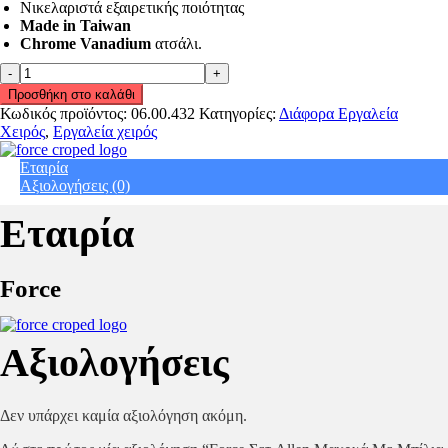
Νικελαριστά εξαιρετικής ποιότητας
Made in Taiwan
Chrome Vanadium
ατσάλι.
Force
Σετ
Προσθήκη στο καλάθι
Allen
Κωδικός προϊόντος:
06.00.432
Κατηγορίες:
Διάφορα Εργαλεία
Μακρυά
Χειρός
,
Εργαλεία χειρός
Με
Μπίλια
Εταιρία
1,27mm-
Αξιολογήσεις (0)
10mm
10Tμχ
Εταιρία
5102LB
quantity
Force
Αξιολογήσεις
Δεν υπάρχει καμία αξιολόγηση ακόμη.