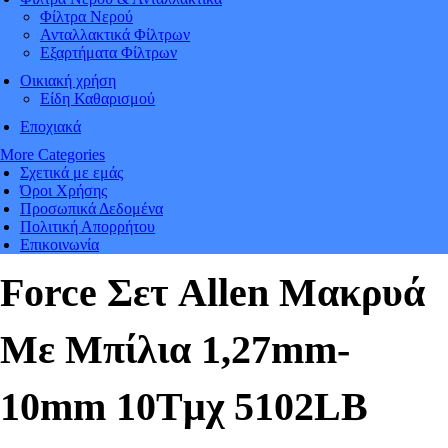
Φίλτρα Νερού
Ανταλλακτικά Φίλτρων
Εξαρτήματα Φίλτρων
Οικιακή χρήση
Είδη Καθαρισμού
Εποχιακά
More Categories
Σχετικά με εμάς
Όροι Χρήσης
Προσωπικά Δεδομένα
Πολιτική Απορρήτου
Επικοινωνία
Force Σετ Allen Μακρυά
Με Μπίλια 1,27mm-
10mm 10Tμχ 5102LB