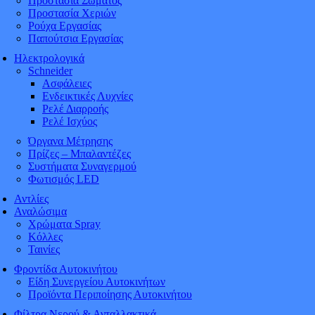
Προστασία Σώματος
Προστασία Χεριών
Ρούχα Εργασίας
Παπούτσια Εργασίας
Ηλεκτρολογικά
Schneider
Ασφάλειες
Ενδεικτικές Λυχνίες
Ρελέ Διαρροής
Ρελέ Ισχύος
Όργανα Μέτρησης
Πρίζες – Μπαλαντέζες
Συστήματα Συναγερμού
Φωτισμός LED
Αντλίες
Αναλώσιμα
Χρώματα Spray
Κόλλες
Ταινίες
Φροντίδα Αυτοκινήτου
Είδη Συνεργείου Αυτοκινήτων
Προϊόντα Περιποίησης Αυτοκινήτου
Φίλτρα Νερού & Ανταλλακτικά