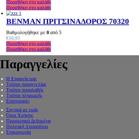
Προσθήκη στο καλάθι
Προσθήκη στο καλάθι
BENMAN ΠΡΙΤΣΙΝΑΔΟΡΟΣ 70320
Βαθμολογήθηκε με
0
από 5
€
16,93
Προσθήκη στο καλάθι
Προσθήκη στο καλάθι
Παραγγελίες
Η Εταιρεία μας
Τρόποι παραγγελίας
Τρόποι παραλαβής
Τρόποι πληρωμής
Επιστροφές
Σχετικά με εμάς
Όροι Χρήσης
Προσωπικά Δεδομένα
Πολιτική Απορρήτου
Επικοινωνία