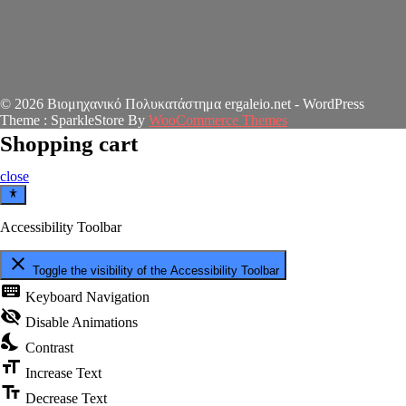
© 2026 Βιομηχανικό Πολυκατάστημα ergaleio.net - WordPress
Theme : SparkleStore By
WooCommerce Themes
Shopping cart
close
Accessibility Toolbar
close
Toggle the visibility of the Accessibility Toolbar
keyboard
Keyboard Navigation
visibility_off
Disable Animations
nights_stay
Contrast
format_size
Increase Text
text_fields
Decrease Text