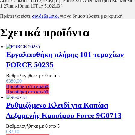
Δώστε πρώτος μία αξιολόγηση “Force Σετ Allen Μακρυά Με Μπίλια
1,27mm-10mm 10Tμχ 5102LB”
Πρέπει να είστε
συνδεδεμένοι
για να δημοσιεύσετε μια κριτική.
Σχετικά προϊόντα
Εργαλειοθήκη πλήρης 101 τεμαχίων
FORCE 50235
Βαθμολογήθηκε με
0
από 5
€
380,00
Προσθήκη στο καλάθι
Προσθήκη στο καλάθι
Ρυθμιζόμενο Κλειδί για Καπάκι
Δεξαμενής Καυσίμου Force 9G0713
Βαθμολογήθηκε με
0
από 5
€
37,10