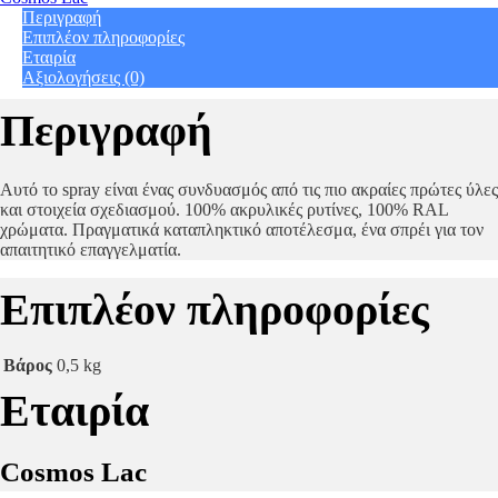
Lac
Περιγραφή
Ral
Επιπλέον πληροφορίες
9005
Εταιρία
(N304)
Αξιολογήσεις (0)
Flat
Black
Περιγραφή
quantity
Αυτό το spray είναι ένας συνδυασμός από τις πιο ακραίες πρώτες ύλες
και στοιχεία σχεδιασμού. 100% ακρυλικές ρυτίνες, 100% RAL
χρώματα. Πραγματικά καταπληκτικό αποτέλεσμα, ένα σπρέι για τον
απαιτητικό επαγγελματία.
Επιπλέον πληροφορίες
Βάρος
0,5 kg
Εταιρία
Cosmos Lac