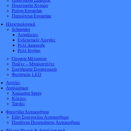
Προστασία Σώματος
Προστασία Χεριών
Ρούχα Εργασίας
Παπούτσια Εργασίας
Ηλεκτρολογικά
Schneider
Ασφάλειες
Ενδεικτικές Λυχνίες
Ρελέ Διαρροής
Ρελέ Ισχύος
Όργανα Μέτρησης
Πρίζες – Μπαλαντέζες
Συστήματα Συναγερμού
Φωτισμός LED
Αντλίες
Αναλώσιμα
Χρώματα Spray
Κόλλες
Ταινίες
Φροντίδα Αυτοκινήτου
Είδη Συνεργείου Αυτοκινήτων
Προϊόντα Περιποίησης Αυτοκινήτου
Φίλτρα Νερού & Ανταλλακτικά