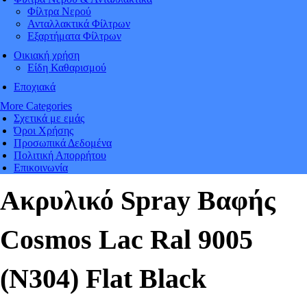
Φίλτρα Νερού
Ανταλλακτικά Φίλτρων
Εξαρτήματα Φίλτρων
Οικιακή χρήση
Είδη Καθαρισμού
Εποχιακά
More Categories
Σχετικά με εμάς
Όροι Χρήσης
Προσωπικά Δεδομένα
Πολιτική Απορρήτου
Επικοινωνία
Ακρυλικό Spray Βαφής
Cosmos Lac Ral 9005
(N304) Flat Black