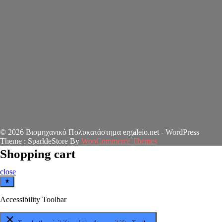
© 2026 Βιομηχανικό Πολυκατάστημα ergaleio.net - WordPress
Theme : SparkleStore By
WooCommerce Themes
Shopping cart
close
Accessibility Toolbar
close