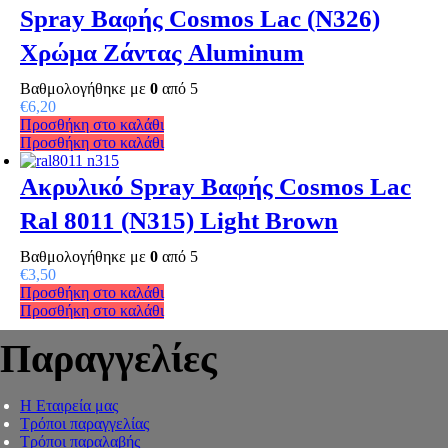
Spray Βαφής Cosmos Lac (N326)
Χρώμα Ζάντας Aluminum
Βαθμολογήθηκε με
0
από 5
€
6,20
Προσθήκη στο καλάθι
Προσθήκη στο καλάθι
Ακρυλικό Spray Βαφής Cosmos Lac
Ral 8011 (N315) Light Brown
Βαθμολογήθηκε με
0
από 5
€
3,50
Προσθήκη στο καλάθι
Προσθήκη στο καλάθι
Παραγγελίες
Η Εταιρεία μας
Τρόποι παραγγελίας
Τρόποι παραλαβής