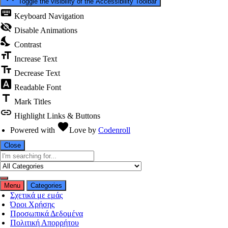
Toggle the visibility of the Accessibility Toolbar
keyboard
Keyboard Navigation
visibility_off
Disable Animations
nights_stay
Contrast
format_size
Increase Text
text_fields
Decrease Text
font_download
Readable Font
title
Mark Titles
link
Highlight Links & Buttons
favorite
Powered with
Love
by
Codenroll
Close
Menu
Categories
Σχετικά με εμάς
Όροι Χρήσης
Προσωπικά Δεδομένα
Πολιτική Απορρήτου