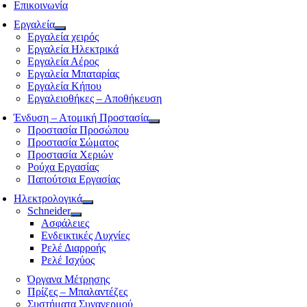
Επικοινωνία
Εργαλεία
Εργαλεία χειρός
Εργαλεία Ηλεκτρικά
Εργαλεία Αέρος
Εργαλεία Μπαταρίας
Εργαλεία Κήπου
Εργαλειοθήκες – Αποθήκευση
Ένδυση – Ατομική Προστασία
Προστασία Προσώπου
Προστασία Σώματος
Προστασία Χεριών
Ρούχα Εργασίας
Παπούτσια Εργασίας
Ηλεκτρολογικά
Schneider
Ασφάλειες
Ενδεικτικές Λυχνίες
Ρελέ Διαρροής
Ρελέ Ισχύος
Όργανα Μέτρησης
Πρίζες – Μπαλαντέζες
Συστήματα Συναγερμού