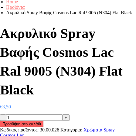
Home
Προϊόντα
Ακρυλικό Spray Βαφής Cosmos Lac Ral 9005 (N304) Flat Black
Ακρυλικό Spray
Βαφής Cosmos Lac
Ral 9005 (N304) Flat
Black
€
3,50
Ακρυλικό
Spray
Προσθήκη στο καλάθι
Βαφής
Κωδικός προϊόντος:
30.00.026
Κατηγορία:
Χρώματα Spray
Cosmos
Cosmos Lac