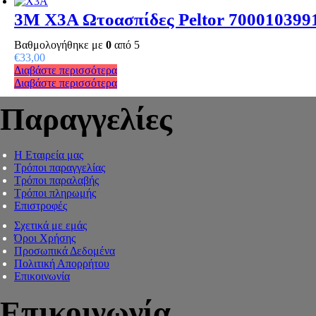
3M X3A Ωτοασπίδες Peltor 700010399
Βαθμολογήθηκε με
0
από 5
€
33,00
Διαβάστε περισσότερα
Διαβάστε περισσότερα
Παραγγελίες
Η Εταιρεία μας
Τρόποι παραγγελίας
Τρόποι παραλαβής
Τρόποι πληρωμής
Επιστροφές
Σχετικά με εμάς
Όροι Χρήσης
Προσωπικά Δεδομένα
Πολιτική Απορρήτου
Επικοινωνία
Επικοινωνία