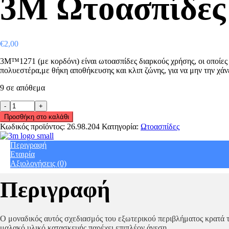
3M Ωτοασπίδες
€
2,00
3M™1271 (με κορδόνι) είναι ωτοασπίδες διαρκούς χρήσης, οι οποίες 
πολυεστέρα,με θήκη αποθήκευσης και κλιπ ζώνης, για να μην την χάνε
9 σε απόθεμα
3M
Ωτοασπίδες
Προσθήκη στο καλάθι
1271
Κωδικός προϊόντος:
26.98.204
Κατηγορία:
Ωτοασπίδες
quantity
Περιγραφή
Εταιρία
Αξιολογήσεις (0)
Περιγραφή
Ο μοναδικός αυτός σχεδιασμός του εξωτερικού περιβλήματος κρατά τ
μαλακό υλικό κατασκευής παρέχει επιπλέον άνεση.