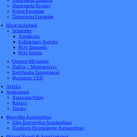
Προστασία Σώματος
Προστασία Χεριών
Ρούχα Εργασίας
Παπούτσια Εργασίας
Ηλεκτρολογικά
Schneider
Ασφάλειες
Ενδεικτικές Λυχνίες
Ρελέ Διαρροής
Ρελέ Ισχύος
Όργανα Μέτρησης
Πρίζες – Μπαλαντέζες
Συστήματα Συναγερμού
Φωτισμός LED
Αντλίες
Αναλώσιμα
Χρώματα Spray
Κόλλες
Ταινίες
Φροντίδα Αυτοκινήτου
Είδη Συνεργείου Αυτοκινήτων
Προϊόντα Περιποίησης Αυτοκινήτου
Φίλτρα Νερού & Ανταλλακτικά