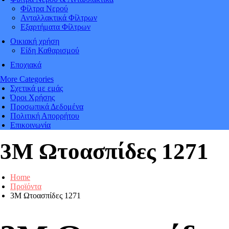
Φίλτρα Νερού
Ανταλλακτικά Φίλτρων
Εξαρτήματα Φίλτρων
Οικιακή χρήση
Είδη Καθαρισμού
Εποχιακά
More Categories
Σχετικά με εμάς
Όροι Χρήσης
Προσωπικά Δεδομένα
Πολιτική Απορρήτου
Επικοινωνία
3M Ωτοασπίδες 1271
Home
Προϊόντα
3M Ωτοασπίδες 1271