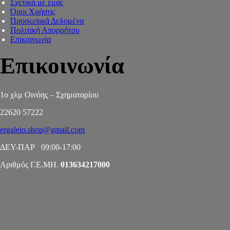
Σχετικά με εμάς
Όροι Χρήσης
Προσωπικά Δεδομένα
Πολιτική Απορρήτου
Επικοινωνία
Επικοινωνία
1ο χλμ Οινόης – Σχηματαρίου
22620 57222
ergaleio.shop@gmail.com
ΔΕΥ-ΠΑΡ 09:00-17:00
Αριθμός Γ.Ε.ΜΗ.
013634217000