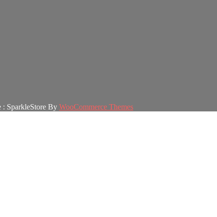
 : SparkleStore By
WooCommerce Themes