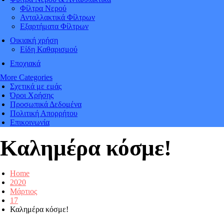
Φίλτρα Νερού
Ανταλλακτικά Φίλτρων
Εξαρτήματα Φίλτρων
Οικιακή χρήση
Είδη Καθαρισμού
Εποχιακά
More Categories
Σχετικά με εμάς
Όροι Χρήσης
Προσωπικά Δεδομένα
Πολιτική Απορρήτου
Επικοινωνία
Καλημέρα κόσμε!
Home
2020
Μάρτιος
17
Καλημέρα κόσμε!