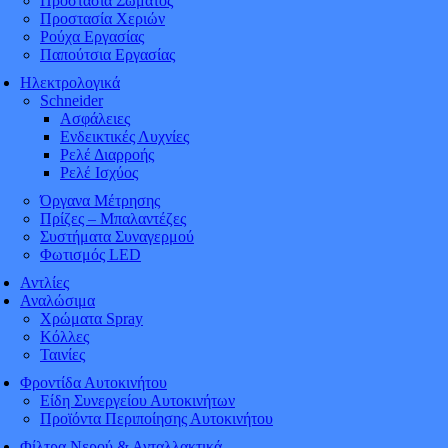
Προστασία Σώματος
Προστασία Χεριών
Ρούχα Εργασίας
Παπούτσια Εργασίας
Ηλεκτρολογικά
Schneider
Ασφάλειες
Ενδεικτικές Λυχνίες
Ρελέ Διαρροής
Ρελέ Ισχύος
Όργανα Μέτρησης
Πρίζες – Μπαλαντέζες
Συστήματα Συναγερμού
Φωτισμός LED
Αντλίες
Αναλώσιμα
Χρώματα Spray
Κόλλες
Ταινίες
Φροντίδα Αυτοκινήτου
Είδη Συνεργείου Αυτοκινήτων
Προϊόντα Περιποίησης Αυτοκινήτου
Φίλτρα Νερού & Ανταλλακτικά