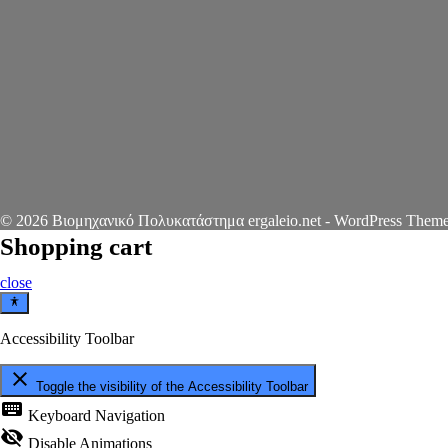
© 2026 Βιομηχανικό Πολυκατάστημα ergaleio.net - WordPress Theme
Shopping cart
close
Accessibility Toolbar
close
Toggle the visibility of the Accessibility Toolbar
keyboard
Keyboard Navigation
visibility_off
Disable Animations