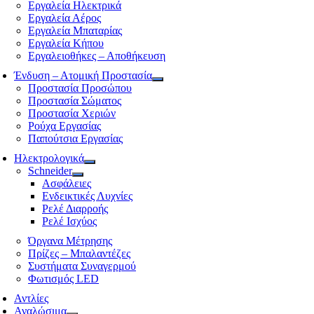
Εργαλεία Ηλεκτρικά
Εργαλεία Αέρος
Εργαλεία Μπαταρίας
Εργαλεία Κήπου
Εργαλειοθήκες – Αποθήκευση
Ένδυση – Ατομική Προστασία
Προστασία Προσώπου
Προστασία Σώματος
Προστασία Χεριών
Ρούχα Εργασίας
Παπούτσια Εργασίας
Ηλεκτρολογικά
Schneider
Ασφάλειες
Ενδεικτικές Λυχνίες
Ρελέ Διαρροής
Ρελέ Ισχύος
Όργανα Μέτρησης
Πρίζες – Μπαλαντέζες
Συστήματα Συναγερμού
Φωτισμός LED
Αντλίες
Αναλώσιμα