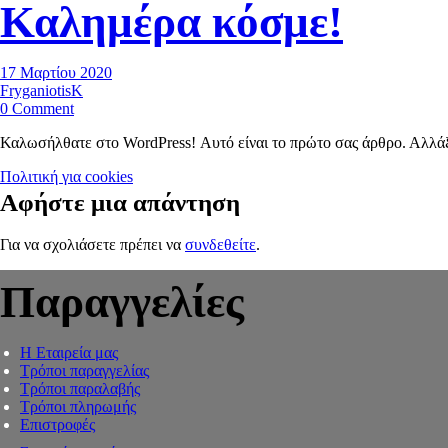
Καλημέρα κόσμε!
17 Μαρτίου 2020
FryganiotisK
on
0 Comment
Καλημέρα
Καλωσήλθατε στο WordPress! Αυτό είναι το πρώτο σας άρθρο. Αλλάξτ
κόσμε!
Πολιτική για cookies
Πλοήγηση
Αφήστε μια απάντηση
Για να σχολιάσετε πρέπει να
συνδεθείτε
.
άρθρων
Παραγγελίες
Η Εταιρεία μας
Τρόποι παραγγελίας
Τρόποι παραλαβής
Τρόποι πληρωμής
Επιστροφές