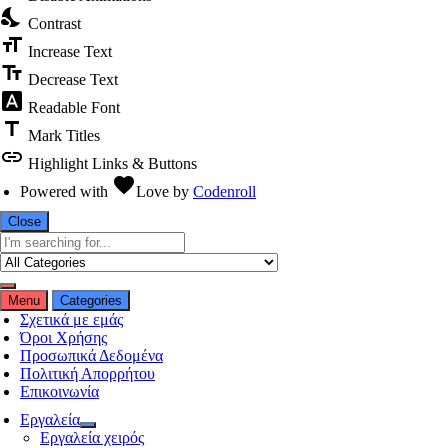
nights_stay
Contrast
format_size
Increase Text
text_fields
Decrease Text
font_download
Readable Font
title
Mark Titles
link
Highlight Links & Buttons
favorite
Powered with
Love
by
Codenroll
Close
Menu
Categories
Σχετικά με εμάς
Όροι Χρήσης
Προσωπικά Δεδομένα
Πολιτική Απορρήτου
Επικοινωνία
Εργαλεία
Εργαλεία χειρός